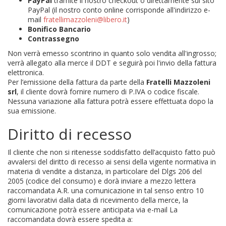
PayPal
tramite il nostro checkout o direttamente sul sito
PayPal (il nostro conto online corrisponde all'indirizzo e-
mail
fratellimazzoleni@libero.it
)
Bonifico Bancario
Contrassegno
Non verrà emesso scontrino in quanto solo vendita all'ingrosso;
verrà allegato alla merce il DDT e seguirà poi l'invio della fattura
elettronica.
Per l’emissione della fattura da parte della
Fratelli Mazzoleni
srl
, il cliente dovrà fornire numero di P.IVA o codice fiscale.
Nessuna variazione alla fattura potrà essere effettuata dopo la
sua emissione.
Diritto di recesso
Il cliente che non si ritenesse soddisfatto dell’acquisto fatto può
avvalersi del diritto di recesso ai sensi della vigente normativa in
materia di vendite a distanza, in particolare del Dlgs 206 del
2005 (codice del consumo) e dorà inviare a mezzo lettera
raccomandata A.R. una comunicazione in tal senso entro 10
giorni lavorativi dalla data di ricevimento della merce, la
comunicazione potrà essere anticipata via e-mail La
raccomandata dovrà essere spedita a: