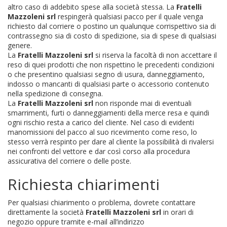
altro caso di addebito spese alla società stessa. La
Fratelli
Mazzoleni srl
respingerà qualsiasi pacco per il quale venga
richiesto dal corriere o postino un qualunque corrispettivo sia di
contrassegno sia di costo di spedizione, sia di spese di qualsiasi
genere.
La
Fratelli Mazzoleni srl
si riserva la facoltà di non accettare il
reso di quei prodotti che non rispettino le precedenti condizioni
o che presentino qualsiasi segno di usura, danneggiamento,
indosso o mancanti di qualsiasi parte o accessorio contenuto
nella spedizione di consegna.
La
Fratelli Mazzoleni srl
non risponde mai di eventuali
smarrimenti, furti o danneggiamenti della merce resa e quindi
ogni rischio resta a carico del cliente. Nel caso di evidenti
manomissioni del pacco al suo ricevimento come reso, lo
stesso verrà respinto per dare al cliente la possibilità di rivalersi
nei confronti del vettore e dar così corso alla procedura
assicurativa del corriere o delle poste.
Richiesta chiarimenti
Per qualsiasi chiarimento o problema, dovrete contattare
direttamente la società
Fratelli Mazzoleni srl
in orari di
negozio oppure tramite e-mail all’indirizzo