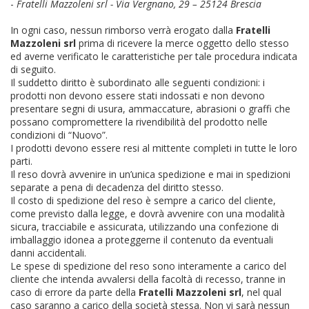
-
Fratelli Mazzoleni srl - Via Vergnano, 29 – 25124 Brescia
In ogni caso, nessun rimborso verrà erogato dalla
Fratelli
Mazzoleni srl
prima di ricevere la merce oggetto dello stesso
ed averne verificato le caratteristiche per tale procedura indicata
di seguito.
Il suddetto diritto è subordinato alle seguenti condizioni: i
prodotti non devono essere stati indossati e non devono
presentare segni di usura, ammaccature, abrasioni o graffi che
possano compromettere la rivendibilità del prodotto nelle
condizioni di “Nuovo”.
I prodotti devono essere resi al mittente completi in tutte le loro
parti.
Il reso dovrà avvenire in un’unica spedizione e mai in spedizioni
separate a pena di decadenza del diritto stesso.
Il costo di spedizione del reso è sempre a carico del cliente,
come previsto dalla legge, e dovrà avvenire con una modalità
sicura, tracciabile e assicurata, utilizzando una confezione di
imballaggio idonea a proteggerne il contenuto da eventuali
danni accidentali.
Le spese di spedizione del reso sono interamente a carico del
cliente che intenda avvalersi della facoltà di recesso, tranne in
caso di errore da parte della
Fratelli Mazzoleni srl
, nel qual
caso saranno a carico della società stessa. Non vi sarà nessun