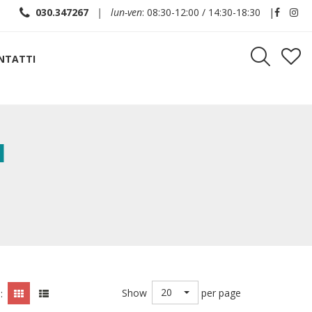
030.347267
| lun-ven
: 08:30-12:00 / 14:30-18:30 |
NTATTI
I
20
Show
per page
: