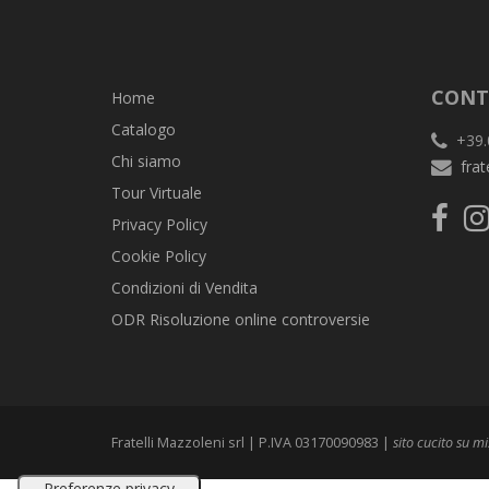
CONT
Home
Catalogo
+39.
Chi siamo
frat
Tour Virtuale
Privacy Policy
Cookie Policy
Condizioni di Vendita
ODR Risoluzione online controversie
Fratelli Mazzoleni srl | P.IVA 03170090983 |
sito cucito su m