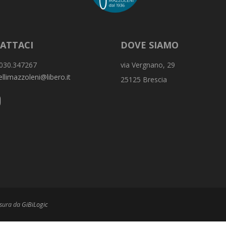
ATTACI
DOVE SIAMO
030.347267
via Vergnano, 29
ellimazzoleni@libero.it
25125 Brescia
isura da
GiBiLogic