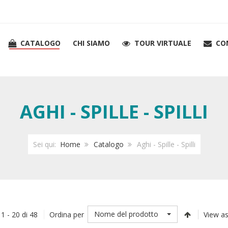
CATALOGO
CHI SIAMO
TOUR VIRTUALE
CO
AGHI - SPILLE - SPILLI
Sei qui:
Home
Catalogo
Aghi - Spille - Spilli
Nome del prodotto
 1 - 20 di 48
Ordina per
View as