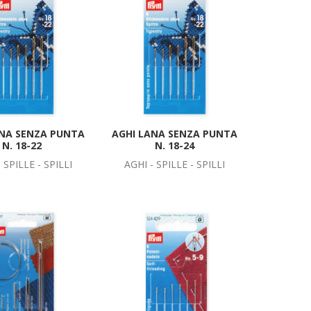
ANA SENZA PUNTA
AGHI LANA SENZA PUNTA
N. 18-22
N. 18-24
 SPILLE - SPILLI
AGHI - SPILLE - SPILLI