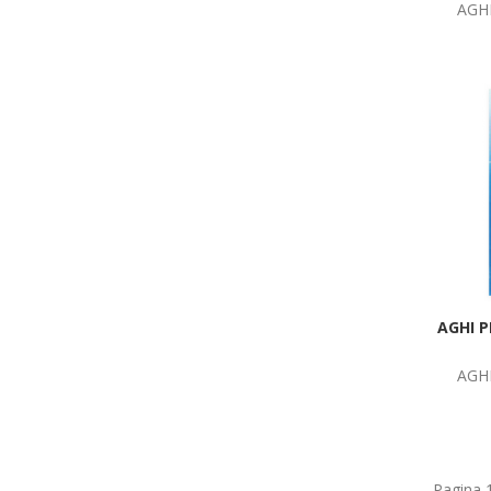
AGHI
AGHI 
AGHI
Pagina 1