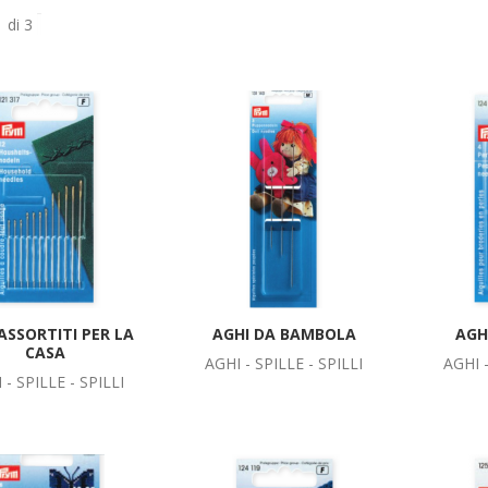
 di 3
ASSORTITI PER LA
AGHI DA BAMBOLA
AGH
CASA
AGHI - SPILLE - SPILLI
AGHI -
 - SPILLE - SPILLI