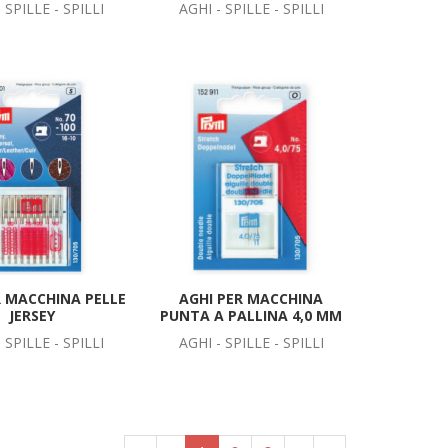
 SPILLE - SPILLI
AGHI - SPILLE - SPILLI
R MACCHINA PELLE
AGHI PER MACCHINA
JERSEY
PUNTA A PALLINA 4,0 MM
 SPILLE - SPILLI
AGHI - SPILLE - SPILLI